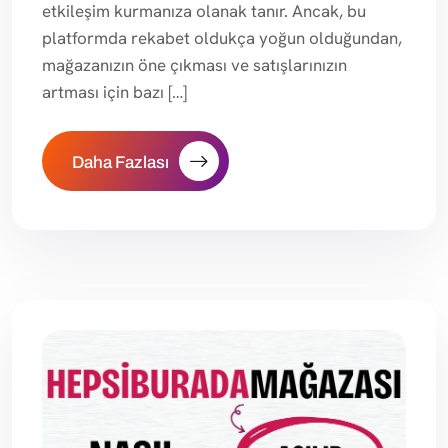
etkileşim kurmanıza olanak tanır. Ancak, bu
platformda rekabet oldukça yoğun olduğundan,
mağazanızın öne çıkması ve satışlarınızın
artması için bazı […]
Daha Fazlası