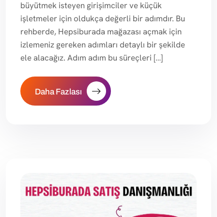
büyütmek isteyen girişimciler ve küçük
işletmeler için oldukça değerli bir adımdır. Bu
rehberde, Hepsiburada mağazası açmak için
izlemeniz gereken adımları detaylı bir şekilde
ele alacağız. Adım adım bu süreçleri […]
Daha Fazlası