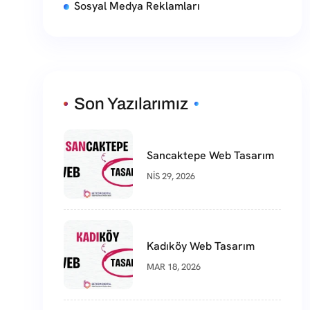
Sosyal Medya Reklamları
Son Yazılarımız
Sancaktepe Web Tasarım
NIS 29, 2026
Kadıköy Web Tasarım
MAR 18, 2026