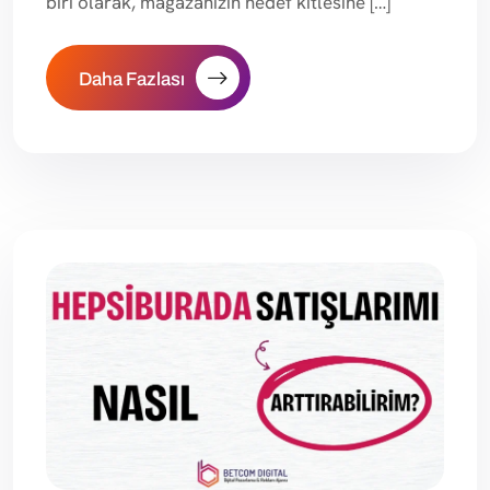
biri olarak, mağazanızın hedef kitlesine […]
Daha Fazlası