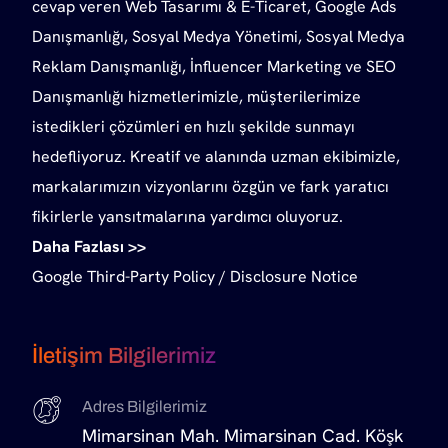
cevap veren Web Tasarımı & E-Ticaret, Google Ads
Danışmanlığı, Sosyal Medya Yönetimi, Sosyal Medya
Reklam Danışmanlığı, İnfluencer Marketing ve SEO
Danışmanlığı hizmetlerimizle, müşterilerimize
istedikleri çözümleri en hızlı şekilde sunmayı
hedefliyoruz. Kreatif ve alanında uzman ekibimizle,
markalarımızın vizyonlarını özgün ve fark yaratıcı
fikirlerle yansıtmalarına yardımcı oluyoruz.
Daha Fazlası >>
Google Third-Party Policy
/
Disclosure Notice
İletişim Bilgilerimiz
Adres Bilgilerimiz
Mimarsinan Mah. Mimarsinan Cad. Köşk