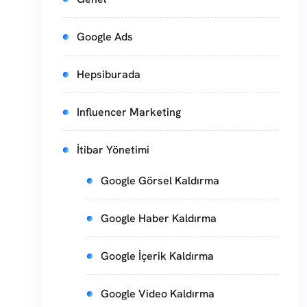
Google Ads
Hepsiburada
Influencer Marketing
İtibar Yönetimi
Google Görsel Kaldırma
Google Haber Kaldırma
Google İçerik Kaldırma
Google Video Kaldırma