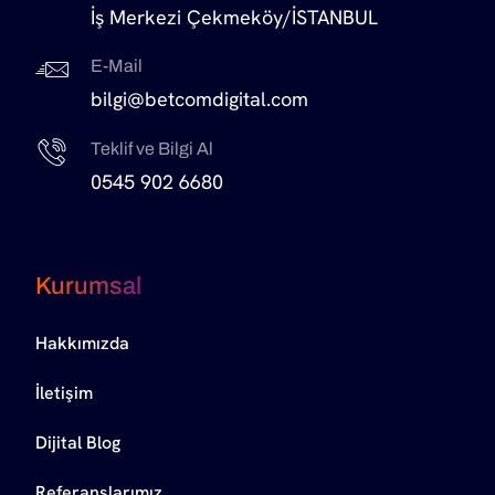
İş Merkezi Çekmeköy/İSTANBUL
E-Mail
bilgi@betcomdigital.com
Teklif ve Bilgi Al
0545 902 6680
Kurumsal
Hakkımızda
İletişim
Dijital Blog
Referanslarımız