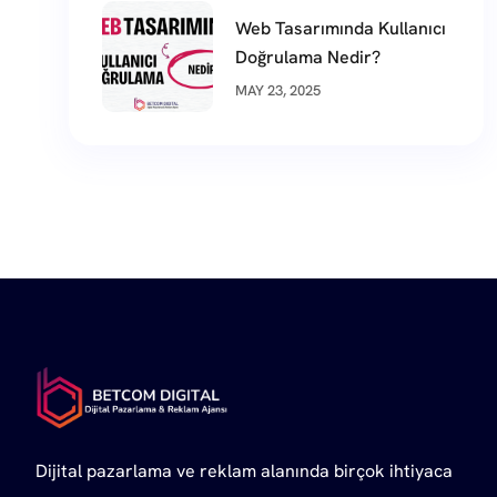
Web Tasarımında Kullanıcı
Doğrulama Nedir?
MAY 23, 2025
Dijital pazarlama ve reklam alanında birçok ihtiyaca