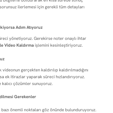
u bilgilerle doldurarak en kısa sürede sonuç
sorunsuz ilerlemesi için gerekli tüm detayları
ekiyorsa Adım Atıyoruz
üreci yönetiyoruz. Gerekirse noter onaylı ihtar
e Video Kaldırma
işlemini kesinleştiriyoruz.
ruz
videonun gerçekten kaldırılıp kaldırılmadığını
a ek itirazlar yaparak süreci hızlandırıyoruz.
 kalıcı çözümler sunuyoruz.
dilmesi Gerekenler
n bazı önemli noktaları göz önünde bulunduruyoruz.