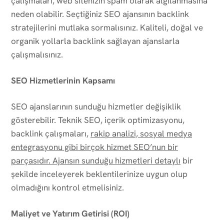
çalışmaları, web sitenizin spam olarak algılanmasına
neden olabilir. Seçtiğiniz SEO ajansının backlink
stratejilerini mutlaka sormalısınız. Kaliteli, doğal ve
organik yollarla backlink sağlayan ajanslarla
çalışmalısınız.
SEO Hizmetlerinin Kapsamı
SEO ajanslarının sunduğu hizmetler değişiklik
gösterebilir. Teknik SEO, içerik optimizasyonu,
backlink çalışmaları,
rakip analizi, sosyal medya
entegrasyonu gibi birçok hizmet SEO’nun bir
parçasıdır. Ajansın sunduğu hizmetleri detaylı
bir
şekilde inceleyerek beklentilerinize uygun olup
olmadığını kontrol etmelisiniz.
Maliyet ve Yatırım Getirisi (ROI)