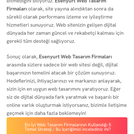
bitmediğini biliyoruz.
Esenyurt Web Tasarım
Firmaları
olarak, site yayına alındıktan sonra da
sürekli olarak performans izleme ve iyileştirme
hizmetleri sunuyoruz. Web sitenizin gelişen dijital
dünyada her zaman güncel ve rekabetçi kalması için
gerekli tüm desteği sağlıyoruz.
Sonuç olarak,
Esenyurt Web Tasarım Firmaları
arasında sizlere sadece bir web sitesi değil, dijital
başarınızın temelini atacak bir çözüm sunuyoruz.
Hedeflerinizi, ihtiyaçlarınızı ve markanızı anlayarak,
sizin için en uygun web tasarımını yaratıyoruz. Eğer
siz de dijital dünyada fark yaratmak ve başarılı bir
online varlık oluşturmak istiyorsanız, bizimle iletişime
geçmek için daha fazla beklemeyin!
En İyi Web Tasarım Firmalarının Kullandığı 5
Temel Strateji / Bu içeriğimizi incelediniz mi?