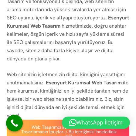
Tasarım ve fonksiyonellik dışında, web sitenizin
arama motorlarında yüksek sıralarda yer alması için
SEO uyumlu içerik ve altyapı oluşturuyoruz.
Esenyurt
Kurumsal Web Tasarım
hizmetimizde, doğru anahtar
kelimeler, özgün içerik ve hızlı sayfa yükleme süresi
ile SEO çalışmalarını başarıyla yürütüyoruz. Bu
sayede, siteniz daha fazla kişiye ulaşır ve dijital
dünyada ön plana çıkar.
Web sitenizin işletmenizin dijital kimliğini yansıttığını
unutmamalısınız.
Esenyurt Kurumsal Web Tasarım
ile
hem kurumsal kimliğinizi en iyi şekilde tanıtan hem de
işlevsel bir web sitesine sahip olabilirsiniz. Biz, sizin
işinizi dijital dünyada en iyi şekilde temsil etmek için
varız!
WhatsApp İletişim
Web Tasarımcı ile Etkili Bir Web Sitesi
Tasarlamanın İpuçları / Bu içeriğimizi incelediniz