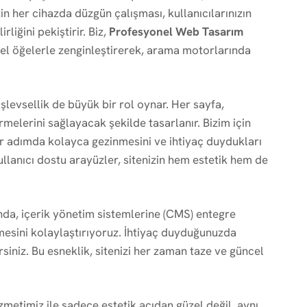
izin her cihazda düzgün çalışması, kullanıcılarınızın
liğini pekiştirir. Biz,
Profesyonel Web Tasarım
sel öğelerle zenginleştirerek, arama motorlarında
levsellik de büyük bir rol oynar. Her sayfa,
rmelerini sağlayacak şekilde tasarlanır. Bizim için
her adımda kolayca gezinmesini ve ihtiyaç duydukları
Kullanıcı dostu arayüzler, sitenizin hem estetik hem de
a, içerik yönetim sistemlerine (CMS) entegre
esini kolaylaştırıyoruz. İhtiyaç duyduğunuzda
rsiniz. Bu esneklik, sitenizi her zaman taze ve güncel
zmetimiz ile sadece estetik açıdan güzel değil, aynı