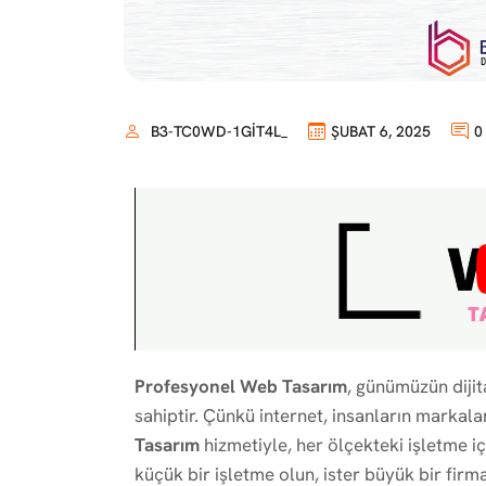
B3-TC0WD-1GIT4L_
ŞUBAT 6, 2025
0
Profesyonel Web Tasarım
, günümüzün dijit
sahiptir. Çünkü internet, insanların markalarl
Tasarım
hizmetiyle, her ölçekteki işletme içi
küçük bir işletme olun, ister büyük bir firma,