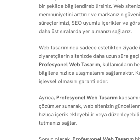
bir şekilde bilgilendirebilirsiniz. Web siten
memnuniyetini arttırır ve markanızın güvenilir
süreçlerimizi, SEO uyumlu içerikler ve gör
daha üst sıralarda yer almanızı sağlarız.
Web tasarımında sadece estetikten ziyade iş
ziyaretçilerin sitenizde daha uzun süre geçi
Profesyonel Web Tasarım
, kullanıcıların 
bilgilere hızlıca ulaşmalarını sağlamaktır. 
işlevsel olmasını garanti eder.
Ayrıca,
Profesyonel Web Tasarım
kapsamınd
çözümler sunarak, web sitenizin güncellenm
hızlıca içerik ekleyebilir veya düzenleyebili
tutmanızı sağlar.
Sonuç olarak,
Profesyonel Web Tasarım
hi