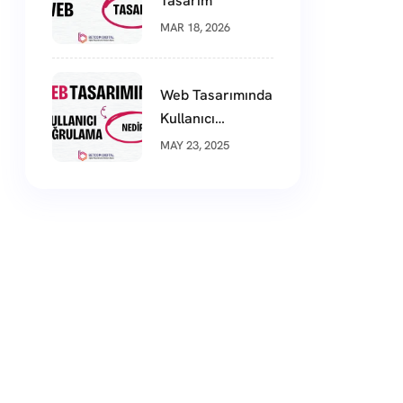
Tasarım
MAR 18, 2026
Web Tasarımında
Kullanıcı
Doğrulama
MAY 23, 2025
Nedir?