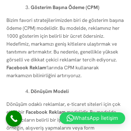
Gösterim Başına Ödeme (CPM)
Bizim favori stratejilerimizden biri de gösterim başına
ödeme (CPM) modelidir. Bu modelde, reklamınız her
1000 gösterim için belirli bir ücret ödersiniz.
Hedefimiz, markamızı geniş kitlelere ulaştırmak ve
tanıtımını artırmaktır. Bu nedenle, genellikle yüksek
görselli ve dikkat çekici reklamlar tercih ediyoruz.
Facebook Reklam
‘larında CPM kullanarak
markamızın bilinirliğini artırıyoruz.
Dönüşüm Modeli
Dönüşüm odaklı reklamlar, e-ticaret siteleri için çok
etkili bir
Facebook Reklam
modelidir. Bu modelde,
WhatsApp İletişim
kullanıcıların belirli bir işlem yapmalarını hedefleriz;
örneğin, alışveriş yapmalarını veya form