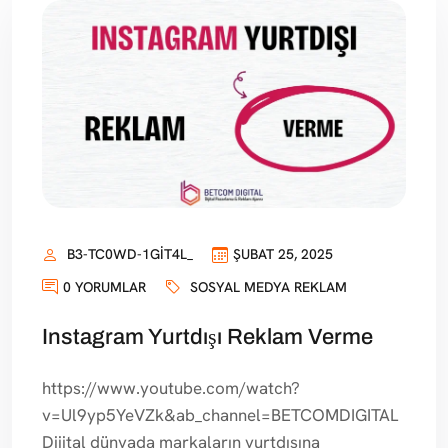
B3-TC0WD-1GIT4L_
ŞUBAT 25, 2025
0 YORUMLAR
SOSYAL MEDYA REKLAM
Instagram Yurtdışı Reklam Verme
https://www.youtube.com/watch?
v=Ul9yp5YeVZk&ab_channel=BETCOMDIGITAL
Dijital dünyada markaların yurtdışına